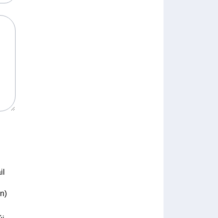
il
n)