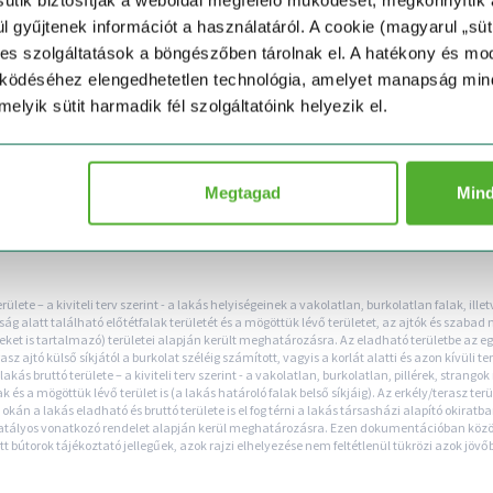
l gyűjtenek információt a használatáról. A cookie (magyarul „süt
es szolgáltatások a böngészőben tárolnak el. A hatékony és mo
működéséhez elengedhetetlen technológia, amelyet manapság mi
lyik sütit harmadik fél szolgáltatóink helyezik el.
Megtagad
Min
rülete – a kiviteli terv szerint - a lakás helyiségeinek a vakolatlan, burkolatlan falak, i
alatt található előtétfalak területét és a mögöttük lévő területet, az ajtók és szabad ny
eket is tartalmazó) területei alapján került meghatározásra. Az eladható területbe az egy
z ajtó külső síkjától a burkolat széléig számított, vagyis a korlát alatti és azon kívüli te
lakás bruttó területe – a kiviteli terv szerint - a vakolatlan, burkolatlan, pillérek, strango
ak és a mögöttük lévő terület is (a lakás határoló falak belső síkjáig). Az erkély/terasz 
án a lakás eladható és bruttó területe is el fog térni a lakás társasházi alapító okiratba
hatályos vonatkozó rendelet alapján kerül meghatározásra. Ezen dokumentációban közöl
t bútorok tájékoztató jellegűek, azok rajzi elhelyezése nem feltétlenül tükrözi azok jövő