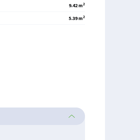
2
9.42 m
2
5.39 m