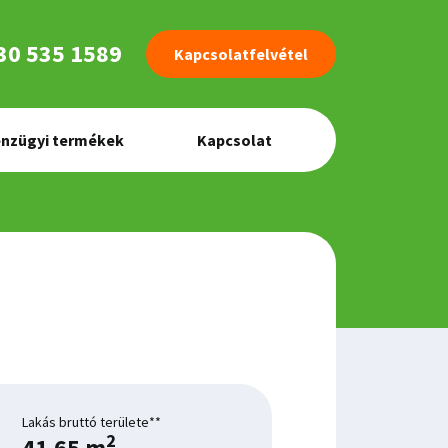
30 535 1589
Kapcsolatfelvétel
nzügyi termékek
Kapcsolat
Lakás bruttó területe**
2
41.65 m