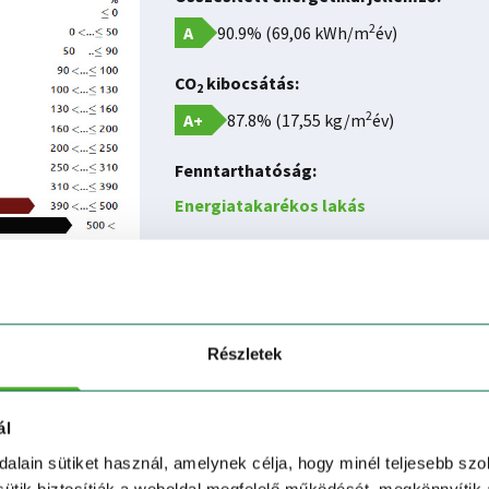
2
A
90.9% (69,06 kWh/m
év)
CO
kibocsátás:
2
2
A+
87.8% (17,55 kg/m
év)
Fenntarthatóság:
Energiatakarékos lakás
Tájékoztató jellegű előzetes (tervek alapján készített) 
Részletek
ál
dalain sütiket használ, amelynek célja, hogy minél teljesebb szo
 sütik biztosítják a weboldal megfelelő működését, megkönnyítik