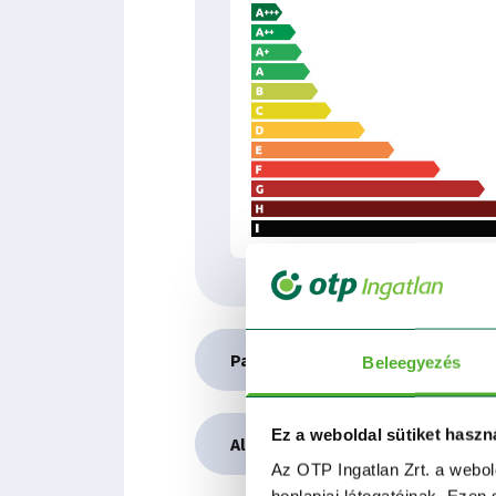
Parkoló és tároló kínálat
Beleegyezés
Ez a weboldal sütiket haszn
Alaprajz
Az OTP Ingatlan Zrt. a webol
honlapjai látogatóinak. Ezen