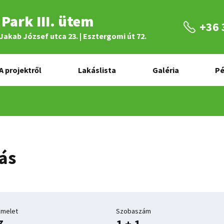
Park III. ütem
+36 
, Jakab József utca 23. | Esztergomi út 72.
A projektről
Lakáslista
Galéria
Pé
ás
Emelet
Szobaszám
7.
1 + 1