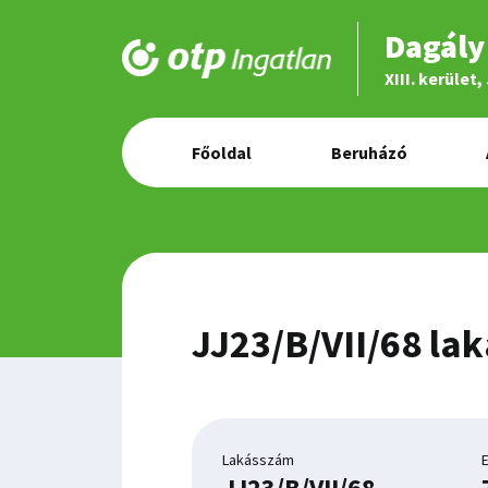
Dagály 
XIII. kerület
Főoldal
Beruházó
JJ23/B/VII/68 lak
Lakásszám
JJ23/B/VII/68