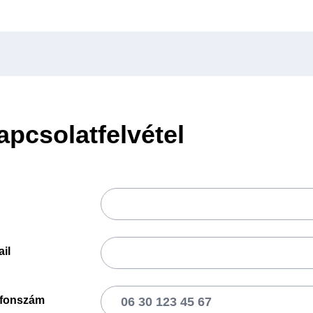
apcsolatfelvétel
il
efonszám