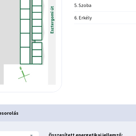
5. Szoba
6. Erkély
esorolás
Összesített energetikai jellemző: