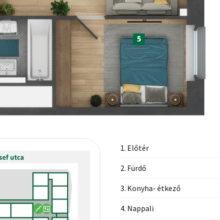
1. Előtér
2. Fürdő
3. Konyha- étkező
4. Nappali