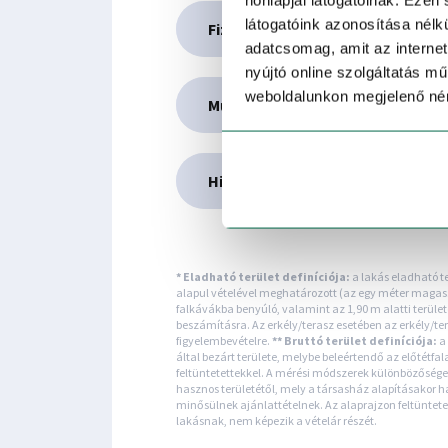
látogatóink azonosítása nélkü
Fizetési ütemezés
adatcsomag, amit az internet
nyújtó online szolgáltatás 
weboldalunkon megjelenő néme
Műszaki leírás
Hitel, CSOK
* Eladható terület definíciója:
a lakás eladható te
alapul vételével meghatározott (az egy méter magasság 
falkávákba benyúló, valamint az 1,90 m alatti terület
beszámításra. Az erkély/terasz esetében az erkély/teras
figyelembevételre.
** Bruttó terület definíciója:
a 
által bezárt területe, melybe beleértendő az előtétfal
feltüntetettekkel. A mérési módszerek különbözősége ok
hasznos területétől, mely a társasház alapításakor 
minősülnek ajánlattételnek. Az alaprajzon feltüntetet
lakásnak, nem képezik a vételár részét.