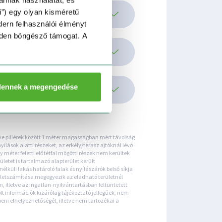
i”) egy olyan kisméretű
dern felhasználói élményt
nden böngésző támogat. A
dennek a megengedése
lletve pillérek között 1 méter magasságban mért távolság
ílások alatti részeket, az erkély/terasz ajtóknál lévő
 méter feletti előtétfal mögötti részek nem kerültek
rületet is tartalmazó alapterület került
k nélküli lakás határoló falak és nyílászárók belső síkja
területszámítása megegyezik az eladható területnél
n, illetve az ingatlan-nyilvántartásban feltüntetett
t információk kizárólag tájékoztató jellegűek, nem
beni elhelyezhetőségét, illetve nem tartozékai a