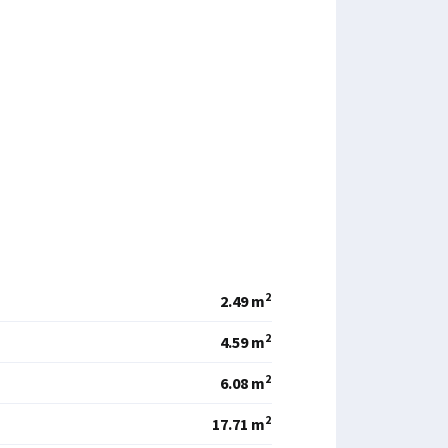
2
2.49 m
2
4.59 m
2
6.08 m
2
17.71 m