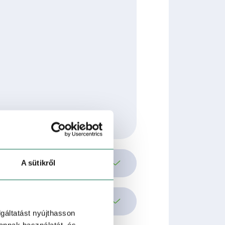
energetikai tanúsítás!
A sütikről
lgáltatást nyújthasson
 annak használatát, és